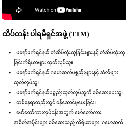
ထိပ်တန်း ပါရမီရှင်အဖွဲ့ (TTM)
- ပရော်ဖက်ရှင်နယ် တံဆိပ်တုံးထုခြင်းများနှင့် တံဆိပ်တုံးထု
ခြင်းကိရိယာများ ထုတ်လုပ်သူ။
- ပရော်ဖက်ရှင်နယ် ဂဟေဆက်ပစ္စည်းများနှင့် ဆဲလ်များ
ထုတ်လုပ်သူ။
- ပရော်ဖက်ရှင်နယ်ပစ္စည်းထုတ်လုပ်သူကို စစ်ဆေးပေးသူ။
- တစ်နေရာတည်းတွင် ဝန်ဆောင်မှုပေးခြင်း။
- မော်တော်ကားလုပ်ငန်းအတွက် မော်တော်ကား
အစိတ်အပိုင်းများ စစ်ဆေးသည့် ကိရိယာများ၊ ဂဟေဆက်