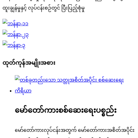
ထူးချွန်မှုနှင့် လုပ်ငန်းစဉ်တွင် ပြီးပြည့်စုံမှု
ထုတ်ကုန်အမျိုးအစား
မော်တော်ကားစစ်ဆေးရေးပစ္စည်း
မော်တော်ကားလုပ်ငန်းအတွက် မော်တော်ကားအစိတ်အပိုင်း