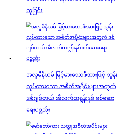
ထုခြင်း
အလူမီနီယမ် မြင့်မားသောဖိအားဖြင့် သွန်း
လုပ်ထားသော အစိတ်အပိုင်းများအတွက်
ဒစ်ဂျစ်တယ် အီလက်ထရွန်းနစ် စစ်ဆေး
ရေးပစ္စည်း