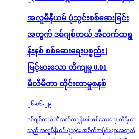
အလူမီနီယမ် ပုံသွင်းစစ်ဆေးခြင်း
အတွက် ဒစ်ဂျစ်တယ် အီလက်ထရွ
န်းနစ် စစ်ဆေးရေးပစ္စည်း |
မြင့်မားသော တိကျမှု 0.01
မီလီမီတာ တိုင်းတာမှုစနစ်
၂၆-၀၆-၂၉
ဒစ်ဂျစ်တယ် အီလက်ထရွန်းနစ် စစ်ဆေးရေး ကိရိယာ
သည် အလူမီနီယမ် ပုံသွင်း အစိတ်အပိုင်းများအတွက်