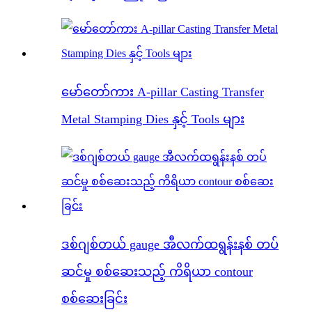
မော်တော်ကား A-pillar Casting Transfer
Metal Stamping Dies နှင့် Tools များ
ဒစ်ဂျစ်တယ် gauge အီလက်ထရွန်းနစ် တပ်
ဆင်မှု စစ်ဆေးသည့် ကိရိယာ contour
စစ်ဆေးခြင်း