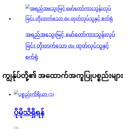
အရည်အသွေးမြင့် မော်တော်ကားသွန်းလုပ်
ခြင်း တိုးတက်သော die ထုတ်လုပ်သူနှင့်
စက်ရုံ
ကျွန်ုပ်တို့၏ အထောက်အကူပြုပစ္စည်းများ
ပိုမိုသိရှိရန်