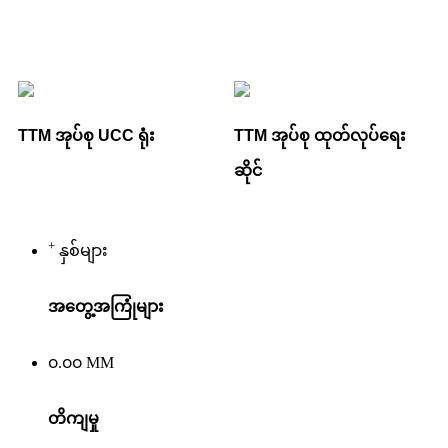
TTM အုပ်စု UCC ရုံး
TTM အုပ်စု ထုတ်လုပ်ရေး
ဆိုင်
+
နှစ်များ
အတွေ့အကြုံများ
၀.၀၀
MM
တိကျမှု