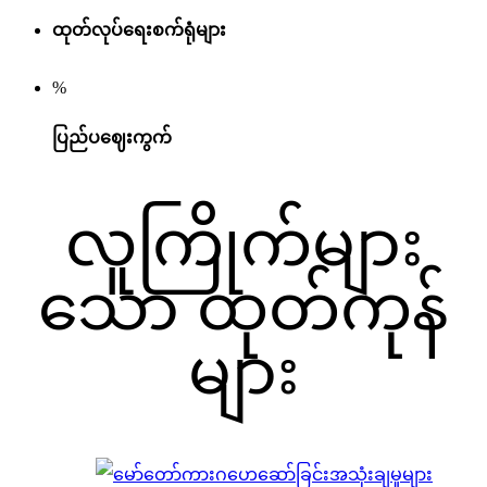
ထုတ်လုပ်ရေးစက်ရုံများ
%
ပြည်ပဈေးကွက်
လူကြိုက်များ
သော ထုတ်ကုန်
များ