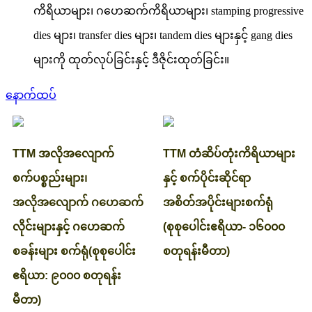
ကိရိယာများ၊ ဂဟေဆက်ကိရိယာများ၊ stamping progressive
dies များ၊ transfer dies များ၊ tandem dies များနှင့် gang dies
များကို ထုတ်လုပ်ခြင်းနှင့် ဒီဇိုင်းထုတ်ခြင်း။
နောက်ထပ်
TTM အလိုအလျောက်
TTM တံဆိပ်တုံးကိရိယာများ
စက်ပစ္စည်းများ၊
နှင့် စက်ပိုင်းဆိုင်ရာ
အလိုအလျောက် ဂဟေဆက်
အစိတ်အပိုင်းများစက်ရုံ
လိုင်းများနှင့် ဂဟေဆက်
(စုစုပေါင်းဧရိယာ- ၁၆၀၀၀
စခန်းများ စက်ရုံ
(စုစုပေါင်း
စတုရန်းမီတာ)
ဧရိယာ: ၉၀၀၀ စတုရန်း
မီတာ)