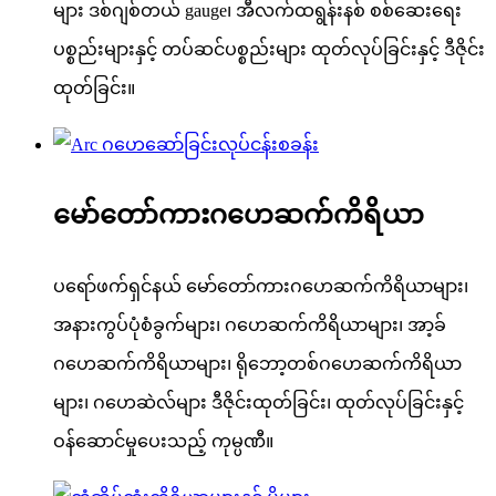
များ ဒစ်ဂျစ်တယ် gauge၊ အီလက်ထရွန်းနစ် စစ်ဆေးရေး
ပစ္စည်းများနှင့် တပ်ဆင်ပစ္စည်းများ ထုတ်လုပ်ခြင်းနှင့် ဒီဇိုင်း
ထုတ်ခြင်း။
မော်တော်ကားဂဟေဆက်ကိရိယာ
ပရော်ဖက်ရှင်နယ် မော်တော်ကားဂဟေဆက်ကိရိယာများ၊
အနားကွပ်ပုံစံခွက်များ၊ ဂဟေဆက်ကိရိယာများ၊ အာ့ခ်
ဂဟေဆက်ကိရိယာများ၊ ရိုဘော့တစ်ဂဟေဆက်ကိရိယာ
များ၊ ဂဟေဆဲလ်များ ဒီဇိုင်းထုတ်ခြင်း၊ ထုတ်လုပ်ခြင်းနှင့်
ဝန်ဆောင်မှုပေးသည့် ကုမ္ပဏီ။