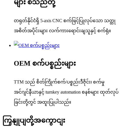
များ စသည်တို့
တရုတ်နိုင်ငံရှိ 5-axis CNC စက်ဖြင့်ပြုလုပ်သော သတ္တု
အစိတ်အပိုင်းများ လက်ကားရောင်းချသူနှင့် စက်ရုံ။
OEM စက်ပစ္စည်းများ
TTM သည် စိတ်ကြိုက်စက်/ပစ္စည်းဒီဇိုင်း၊ စက်မှု
အင်ဂျင်နီယာနှင့် turnkey automation စနစ်များ ထုတ်လုပ်
ခြင်းတို့တွင် အထူးပြုပါသည်။
ကြှနျုပျတို့အကွောငျး