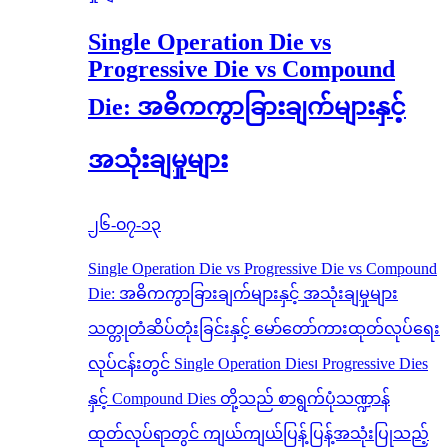
Single Operation Die vs
Progressive Die vs Compound
Die: အဓိကကွာခြားချက်များနှင့်
အသုံးချမှုများ
၂၆-၀၇-၁၃
Single Operation Die vs Progressive Die vs Compound
Die: အဓိကကွာခြားချက်များနှင့် အသုံးချမှုများ
သတ္တုတံဆိပ်တုံးခြင်းနှင့် မော်တော်ကားထုတ်လုပ်ရေး
လုပ်ငန်းတွင် Single Operation Dies၊ Progressive Dies
နှင့် Compound Dies တို့သည် စာရွက်ပုံသဏ္ဍာန်
ထုတ်လုပ်ရာတွင် ကျယ်ကျယ်ပြန့်ပြန့်အသုံးပြုသည့်