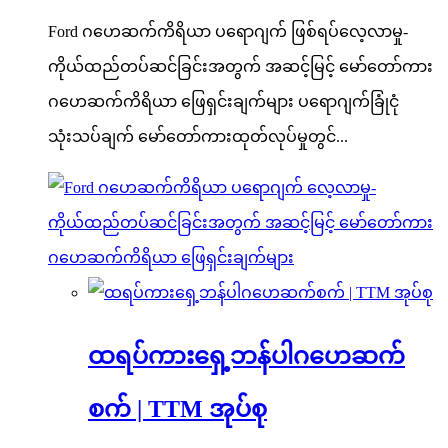
Ford ဂဟေဆက်ကိရိယာ ပရောဂျက် ဖြစ်ရပ်လေ့လာမှု-
ကိုယ်ထည်တပ်ဆင်ခြင်းအတွက် အဆင့်မြင့် မော်တော်ကား
ဂဟေဆက်ကိရိယာ ဖြေရှင်းချက်များ ပရောဂျက်ခြုံငုံ
သုံးသပ်ချက် မော်တော်ကားထုတ်လုပ်မှုတွင်...
ထရပ်ကားရှေ့ဘန်ပါဂဟေဆက်
စက် | TTM အုပ်စု