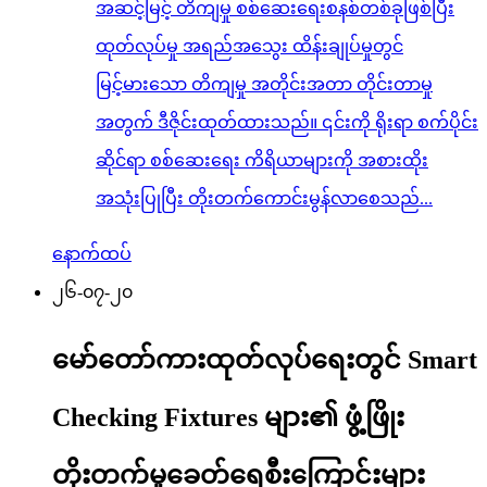
အဆင့်မြင့် တိကျမှု စစ်ဆေးရေးစနစ်တစ်ခုဖြစ်ပြီး
ထုတ်လုပ်မှု အရည်အသွေး ထိန်းချုပ်မှုတွင်
မြင့်မားသော တိကျမှု အတိုင်းအတာ တိုင်းတာမှု
အတွက် ဒီဇိုင်းထုတ်ထားသည်။ ၎င်းကို ရိုးရာ စက်ပိုင်း
ဆိုင်ရာ စစ်ဆေးရေး ကိရိယာများကို အစားထိုး
အသုံးပြုပြီး တိုးတက်ကောင်းမွန်လာစေသည်...
နောက်ထပ်
၂၆-၀၇-၂၀
မော်တော်ကားထုတ်လုပ်ရေးတွင် Smart
Checking Fixtures များ၏ ဖွံ့ဖြိုး
တိုးတက်မှုခေတ်ရေစီးကြောင်းများ