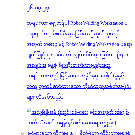
၂၆-၀၇-၂၇
ထရပ်ကား ရှေ့ဘန်ပါ Robot Welding Workstation ပ
ရောဂျက် လျှပ်စစ်စီးပွားဖြစ်ယာဉ်ထုတ်လုပ်ရန်
အတွက် အဆင့်မြင့် Robot Welding Workstation ပရော
ဂျက်ခြုံငုံသုံးသပ်ချက် လျှပ်စစ်စီးပွားဖြစ်ယာဉ်များ
အလျင်အမြန်ဖွံ့ဖြိုးတိုးတက်လာမှုနှင့်အတူ
ထရပ်ကားသည် မြင့်မားသောခိုင်ခံ့မှု၊ ပေါ့ပါးမှုနှင့်
တိကျစွာတပ်ဆင်ထားသော ကိုယ်ထည်အစိတ်အပိုင်း
များ လိုအပ်သည်...