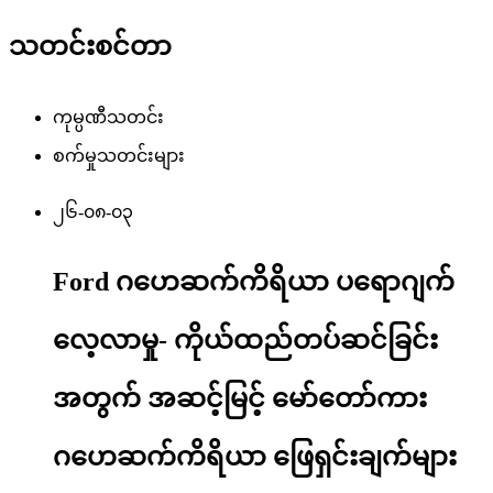
သတင်းစင်တာ
ကုမ္ပဏီသတင်း
စက်မှုသတင်းများ
၂၆-၀၈-၀၃
Ford ဂဟေဆက်ကိရိယာ ပရောဂျက်
လေ့လာမှု- ကိုယ်ထည်တပ်ဆင်ခြင်း
အတွက် အဆင့်မြင့် မော်တော်ကား
ဂဟေဆက်ကိရိယာ ဖြေရှင်းချက်များ