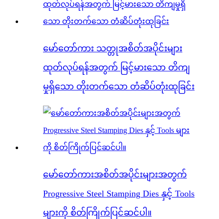
မော်တော်ကား သတ္တုအစိတ်အပိုင်းများ
ထုတ်လုပ်ရန်အတွက် မြင့်မားသော တိကျ
မှုရှိသော တိုးတက်သော တံဆိပ်တုံးထုခြင်း
မော်တော်ကားအစိတ်အပိုင်းများအတွက်
Progressive Steel Stamping Dies နှင့် Tools
များကို စိတ်ကြိုက်ပြင်ဆင်ပါ။