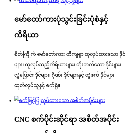
မော်တော်ကားပုံသွင်းခြင်းပုံစံနှင့်
ကိရိယာ
စိတ်ကြိုက် မော်တော်ကား တိကျစွာ ထုလုပ်ထားသော ဒိုင်
များ၊ ထုလုပ်သည့်ကိရိယာများ၊ တိုးတက်သော ဒိုင်များ၊
လွှဲပြောင်း ဒိုင်များ၊ ဂိုဏ်း ဒိုင်များနှင့် တွဲဖက် ဒိုင်များ
ထုတ်လုပ်သူနှင့် စက်ရုံ။
CNC စက်ပိုင်းဆိုင်ရာ အစိတ်အပိုင်း