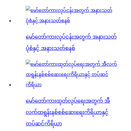
မော်တော်ကားလုပ်ငန်းအတွက် အနားသတ်
ပုံစံနှင့် အနားသတ်စနစ်
မော်တော်ကားထုတ်လုပ်ရေးအတွက် အီ
လက်ထရွန်းနစ်စစ်ဆေးရေးကိရိယာနှင့်
တပ်ဆင်ကိရိယာ