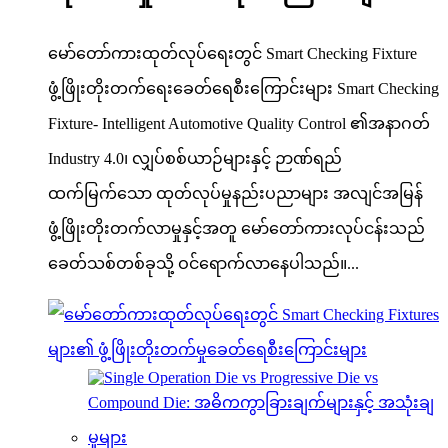
မော်တော်ကားထုတ်လုပ်ရေးတွင် Smart Checking Fixture
ဖွံ့ဖြိုးတိုးတက်ရေးခေတ်ရေစီးကြောင်းများ Smart Checking
Fixture- Intelligent Automotive Quality Control ၏အနာဂတ်
Industry 4.0၊ လျှပ်စစ်ယာဉ်များနှင့် ဉာဏ်ရည်
ထက်မြက်သော ထုတ်လုပ်မှုနည်းပညာများ အလျင်အမြန်
ဖွံ့ဖြိုးတိုးတက်လာမှုနှင့်အတူ မော်တော်ကားလုပ်ငန်းသည်
ခေတ်သစ်တစ်ခုသို့ ဝင်ရောက်လာနေပါသည်။...