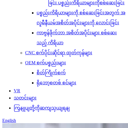
ခြင်း ပစ္စည်းကိရိယာများကိုစစ်ဆေးခြင်း
ပစ္စည်းကိရိယာများကို စစ်ဆေးခြင်းအတွက် အ
လူမီနီယမ်အစိတ်အပိုင်းများကို လောင်းခြင်း
ကာဗွန်ဖိုက်ဘာ အစိတ်အပိုင်းများ စစ်ဆေး
သည့် ကိရိယာ
CNC စက်ပိုင်းဆိုင်ရာ ထုတ်ကုန်များ
OEM စက်ပစ္စည်းများ
စိတ်ကြိုက်စက်
ရိုဘော့စတစ် စင်များ
VR
သတင်းများ
ကြှနျုပျတို့ကိုဆကျသှယျရနျ
English