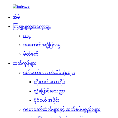
အိမ်
ကြှနျုပျတို့အကွောငျး
အမှု
အဆောက်အဦပြသမှု
မိတ်ဖက်
ထုတ်ကုန်များ
မော်တော်ကား တံဆိပ်တုံးများ
တိုးတက်သော ဒိုင်
လွှဲပြောင်းသေတ္တာ
ပုံစံငယ် အပိုင်း
ဂဟေဆော်ဆဲလ်များနှင့် ဆက်စပ်ပစ္စည်းများ