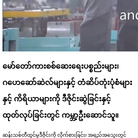
မော်တော်ကားစစ်ဆေးရေးပစ္စည်းများ၊
ဂဟေဆော်ဆဲလ်များနှင့် တံဆိပ်တုံးပုံစံများ
နှင့် ကိရိယာများကို ဒီဇိုင်းဆွဲခြင်းနှင့်
ထုတ်လုပ်ခြင်းတွင် ကမ္ဘာ့ဦးဆောင်သူ။
ဆန်းသစ်တီထွင်မှုဒီဇိုင်းကို လိုက်စားခြင်း၊ အရည်အသွေးတွင်